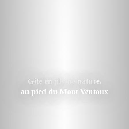
Gîte en pleine nature,
au pied du Mont Ventoux