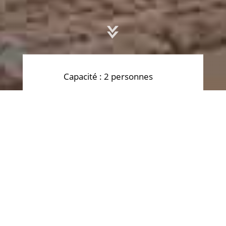
Capacité
: 2 personnes
2
Surface
: 35m
er
Étage
: 1
T
out le charme de la Provence, une vue
splendide sur le village de Sault et les champs
de lavandes en toile de fond, la chambre
er
d’hôtes Rêve de Borie est située au 1
étage